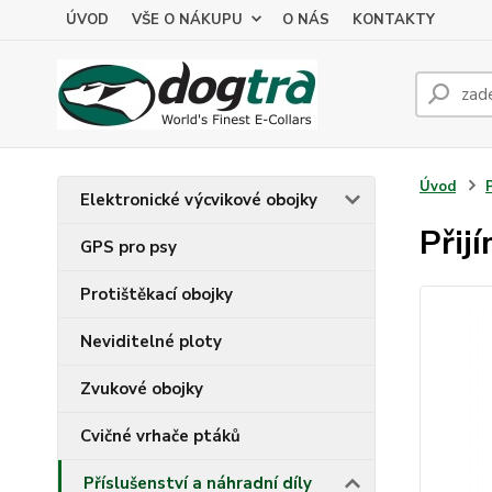
ÚVOD
VŠE O NÁKUPU
O NÁS
KONTAKTY
Úvod
Elektronické výcvikové obojky
Přij
GPS pro psy
Protištěkací obojky
Neviditelné ploty
Zvukové obojky
Cvičné vrhače ptáků
Příslušenství a náhradní díly