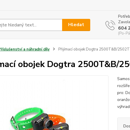
Potřeb
Zavole
Hledat
604 
(Po-Pá
Příslušenství a náhradní díly
Přijímací obojek Dogtra 2500T&B/2502
ímací obojek Dogtra 2500T&B/
Samost
rozšíř
pro: D
oranžo
výhrad
Dos