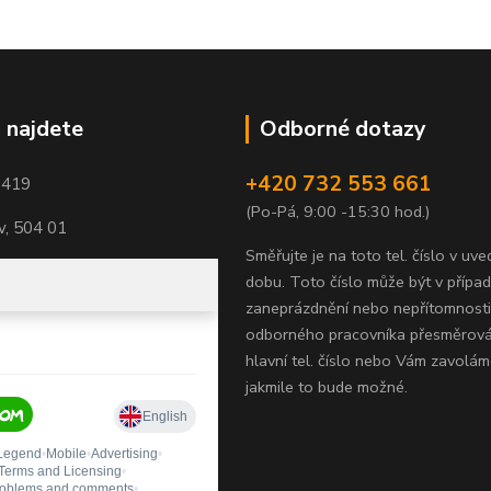
 najdete
Odborné dotazy
+420 732 553 661
1419
(Po-Pá, 9:00 -15:30 hod.)
, 504 01
Směřujte je na toto tel. číslo v uv
dobu.
Toto číslo může být v přípa
zaneprázdnění nebo nepřítomnosti
odborného pracovníka přesměrov
hlavní tel. číslo nebo Vám zavolám
jakmile to bude možné.