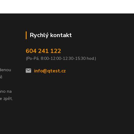
Rychlý kontakt
604 241 122
(Po-Pá, 8:00-12:00-12:30-15:30 hod.)
edenou
info@qtest.cz
dě
áno na
e zpět,