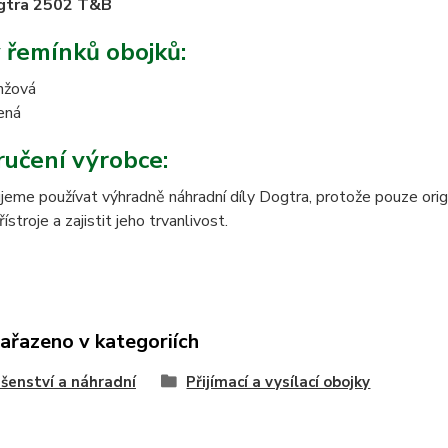
gtra 2502 T&B
 řemínků obojků:
nžová
ená
učení výrobce:
eme používat výhradně náhradní díly Dogtra, protože pouze origi
stroje a zajistit jeho trvanlivost.
zařazeno v kategoriích
ušenství a náhradní
Přijímací a vysílací obojky