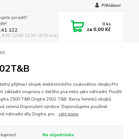
Přihlášení
ujete poradit?
jte!
0
ks
za
0,00 Kč
241 122
, 8:00-12:00-12:30-15:30 hod.)
T&B
2502T&B
atný přijímací obojek elektronického zvukovéhoo obojku.Pro
ení základní soupravy o dalšího psa nebo jako náhradní. Použití
ogtra 2500 T&B Dogtra 2502 T&B Barvy řemínků obojků:
vá zelená Doporučení výrobce: Doporučujeme používat
ně náhradní díly Dogtra, pro...
celý popis
tupnost
Na objednávku