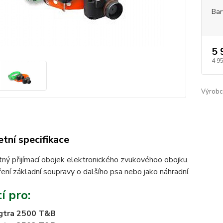
Bar
5 
4 9
Výrobc
tní specifikace
ý přijímací obojek elektronického zvukovéhoo obojku.
ření základní soupravy o dalšího psa nebo jako náhradní.
í pro:
gtra 2500 T&B