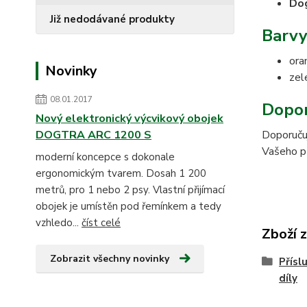
Do
Již nedodávané produkty
Barvy
ora
Novinky
zel
08.01.2017
Dopor
Nový elektronický výcvikový obojek
DOGTRA ARC 1200 S
Doporučuj
Vašeho pří
moderní koncepce s dokonale
ergonomickým tvarem. Dosah 1 200
metrů, pro 1 nebo 2 psy. Vlastní přijímací
obojek je umístěn pod řemínkem a tedy
vzhledo...
číst celé
Zboží 
Zobrazit všechny novinky
Přísl
díly