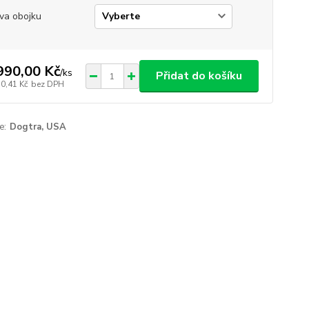
va obojku
990,00 Kč
/
ks
Přidat do košíku
50,41 Kč
bez DPH
e:
Dogtra, USA