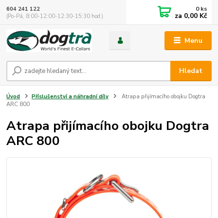
0
ks
604 241 122
za
0,00 Kč
(Po-Pá, 8:00-12:00-12:30-15:30 hod.)
Menu
Hledat
Úvod
Příslušenství a náhradní díly
Atrapa přijímacího obojku Dogtra
ARC 800
Atrapa přijímacího obojku Dogtra
ARC 800