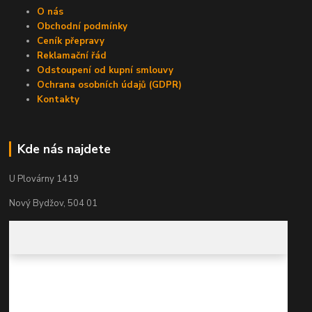
O nás
Obchodní podmínky
Ceník přepravy
Reklamační řád
Odstoupení od kupní smlouvy
Ochrana osobních údajů (GDPR)
Kontakty
Kde nás najdete
U Plovárny 1419
Nový Bydžov, 504 01