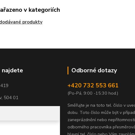
zařazeno v kategoriích
edodávané produkty
 najdete
Odborné dotazy
+420 732 553 661
1419
(Po-Pá, 9:00 -15:30 hod.)
, 504 01
Směřujte je na toto tel. číslo v uv
dobu.
Toto číslo může být v přípa
zaneprázdnění nebo nepřítomnosti
odborného pracovníka přesměrov
hlavní tel. číslo nebo Vám zavolám