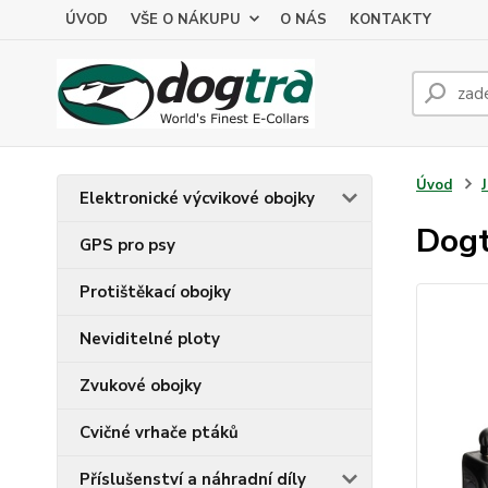
ÚVOD
VŠE O NÁKUPU
O NÁS
KONTAKTY
Úvod
Elektronické výcvikové obojky
Dogt
GPS pro psy
Protištěkací obojky
Neviditelné ploty
Zvukové obojky
Cvičné vrhače ptáků
Příslušenství a náhradní díly