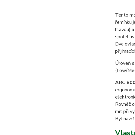
Tento m
řemínku j
hlavou) a
spolehliv
Dva ovlad
přijímacíc
Úroveň s
(Low/Med
ARC 80
ergonomic
elektroni
Rovněž ov
mít při vý
Byl navrž
Vlast