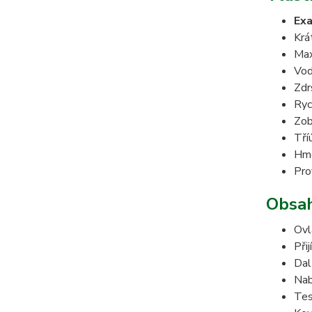
Exa
Krá
Max
Vod
Zdr
Ryc
Zob
Tří
Hmo
Pro
Obsah
Ovl
Při
Dal
Nab
Tes