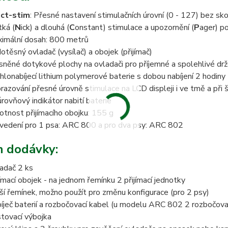
ct-stim
: Přesné nastavení stimulačních úrovní (0 - 127) bez sk
tká (
N
ick) a dlouhá (
C
onstant) stimulace a upozornění (
P
ager) p
imální dosah: 800 metrů
otěsný ovladač (vysílač) a obojek (přijímač)
sněné dotykové plochy na ovladači pro příjemné a spolehlivé drž
hlonabíjecí lithium polymerové baterie s dobou nabíjení 2 hodiny
razování přesné úrovně stimulace na LCD displeji i ve tmě a př
úrovňový indikátor nabití baterie
tnost přijímacího obojku: 155 g
vedení pro 1 psa: ARC 800 a pro dva psy: ARC 802
 dodávky:
adač 2 ks
jímací obojek - na jednom řemínku 2 přijímací jednotky
ší řemínek, možno použít pro změnu konfigurace (pro 2 psy)
íječ baterií a rozbočovací kabel (u modelu ARC 802 2 rozbočova
tovací výbojka