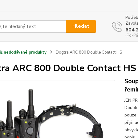
Potřeb
Zavole
Hledat
604 
(Po-Pá
Již nedodávané produkty
Dogtra ARC 800 Double Contact HS
ra ARC 800 Double Contact HS
Soup
řemí
JEN P
Double
pouze 
přijíma
obvykl
popis