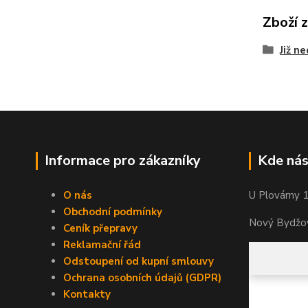
Zboží 
Již n
Informace pro zákazníky
Kde nás
O nás
U Plovárny 
Obchodní podmínky
Nový Bydžov
Ceník přepravy
Reklamační řád
Odstoupení od kupní smlouvy
Ochrana osobních údajů (GDPR)
Kontakty