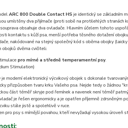
odel
ARC 800 Double Contact HS
je identický se základním 
sou umístěny dva přijímače (proti sobě na protilehlých stranách 
 souprava obsahuje dva ovladače. Hlavním účelem tohoto uspořádá
osti kontaktu s kůží psa, menší potřeba těsného dotažení obojk
ače, nakódované na stejný společný kód s oběma obojky (laicky "
h obojků dvěma cvičiteli.
timulace
pro mírné a středně temperamentní psy
.
ium Stimulation)
0
je moderní elektronický výcvikový obojek s dokonale tvarovaným
ky přizpůsoben tvaru krku Vašeho psa. Nejde tedy o žádnou "krabi
ckou část téměř skryje pod řemínek a navenek není téměř patrný 
ladač je řešen ergonomicky a je opatřen příjemně zdrsněným pov
cviku stále jistě a spolehlivě v ruce.
en pro psy s mírnější povahou, kteří nevyžadují vysokou úroveň s
nosti: