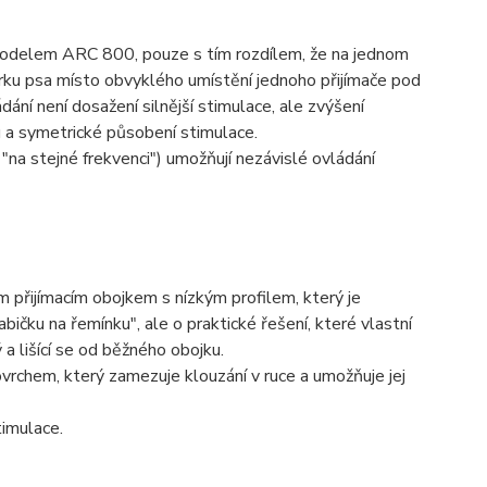
modelem ARC 800, pouze s tím rozdílem, že na jednom
krku psa místo obvyklého umístění jednoho přijímače pod
ní není dosažení silnější stimulace, ale zvýšení
u a symetrické působení stimulace.
na stejné frekvenci") umožňují nezávislé ovládání
 přijímacím obojkem s nízkým profilem, který je
čku na řemínku", ale o praktické řešení, které vlastní
a lišící se od běžného obojku.
rchem, který zamezuje klouzání v ruce a umožňuje jej
timulace.