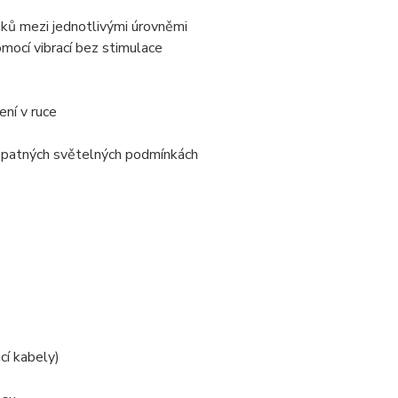
oků mezi jednotlivými úrovněmi
omocí vibrací bez stimulace
ení v ruce
i špatných světelných podmínkách
cí kabely)