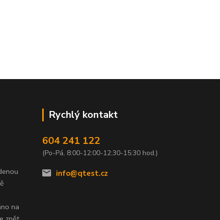
Rychlý kontakt
604 241 122
(Po-Pá, 8:00-12:00-12:30-15:30 hod.)
edenou
info@qtest.cz
dě
áno na
e zpět,