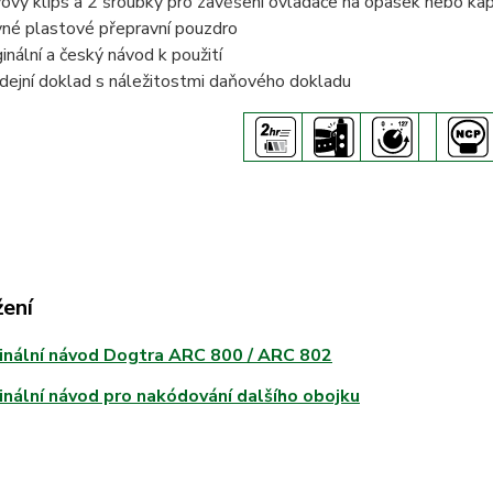
ový klips a 2 šroubky pro zavěšení ovladače na opasek nebo ka
né plastové přepravní pouzdro
ginální a český návod k použití
dejní doklad s náležitostmi daňového dokladu
žení
inální návod Dogtra ARC 800 / ARC 802
inální návod pro nakódování dalšího obojku