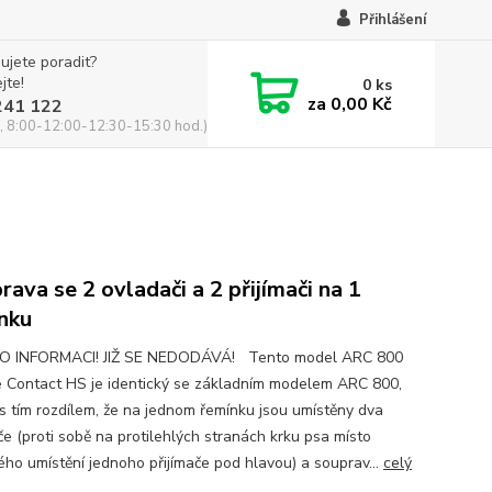
Přihlášení
ujete poradit?
jte!
0
ks
za
0,00 Kč
241 122
, 8:00-12:00-12:30-15:30 hod.)
rava se 2 ovladači a 2 přijímači na 1
nku
RO INFORMACI! JIŽ SE NEDODÁVÁ! Tento model ARC 800
 Contact HS je identický se základním modelem ARC 800,
s tím rozdílem, že na jednom řemínku jsou umístěny dva
če (proti sobě na protilehlých stranách krku psa místo
ého umístění jednoho přijímače pod hlavou) a souprav...
celý