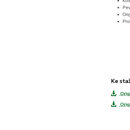
Kov
Pev
Ori
Pro
Ke sta
Orig
Orig