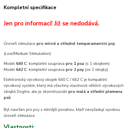
Kompletní specifikace
Jen pro informaci! Již se nedodává.
Úroveň stimulace
pro mírné a středně temperamentní psy
.
(Low/Medium Stimulation)
Model
640 C
: kompletní souprava
pro 1 psa
(s 1 obojkem)
Model
642 C
: kompletní souprava
pro 2 psy
(se 2 obojky)
Elektronický výcvikový obojek 640 C / 642 C je kompaktní
výcvikový systém, který má všechny vlastnosti větších výcvikových
obojků Dogtra, ale je zkonstruován
pro malá a střední plemena
psů
.
Byl navržen pro psy s mírnější povahou, kteří nevyžadují vysokou
úroveň stimulace.
Vlastnosti
: