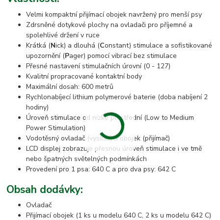
Velmi kompaktní přijímací obojek navržený pro menší psy
Zdrsněné dotykové plochy na ovladači pro příjemné a
spolehlivé držení v ruce
Krátká (
N
ick) a dlouhá (
C
onstant) stimulace a sofistikované
upozornění (
P
ager) pomocí vibrací bez stimulace
Přesné nastavení stimulačních úrovní (0 - 127)
Kvalitní propracované kontaktní body
Maximální dosah: 600 metrů
Rychlonabíjecí lithium polymerové baterie (doba nabíjení 2
hodiny)
Úroveň stimulace od nízké po střední (Low to Medium
Power Stimulation)
Vodotěsný ovladač (vysílač) a obojek (přijímač)
LCD displej zobrazuje přesnou úroveň stimulace i ve tmě
nebo špatných světelných podmínkách
Provedení pro 1 psa: 640 C a pro dva psy: 642 C
Obsah dodávky
:
Ovladač
Přijímací obojek (1 ks u modelu 640 C, 2 ks u modelu 642 C)