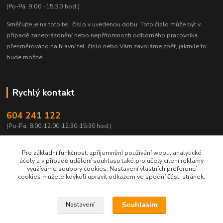
(Po-Pá, 9:00 -15:30 hod.)
Směřujte je na toto tel. číslo v uvedenou dobu.
Toto číslo může být v
případě zaneprázdnění nebo nepřítomnosti odborného pracovníka
přesměrováno na hlavní tel. číslo nebo Vám zavoláme zpět, jakmile to
bude možné.
Rychlý kontakt
604 241 122
(Po-Pá, 8:00-12:00-12:30-15:30 hod.)
info@qtest.cz
Pro základní funkčnost, zpříjemnění používání webu, analytické
účely a v případě udělení souhlasu také pro účely cílení reklamy
využíváme soubory cookies. Nastavení vlastních preferencí
cookies můžete kdykoli upravit odkazem ve spodní části stránek.
Copyright © 2022 Ing. Miloš Hušek - QTEST. Všechna práva vyhrazena.
Souhlasím
Nastavení
Jakékoliv užití obsahu včetně převzetí, šíření či dalšího zpřístupňování článků,
textů či jejich částí, obrázků, fotografií a videí je bez výslovného souhlasu