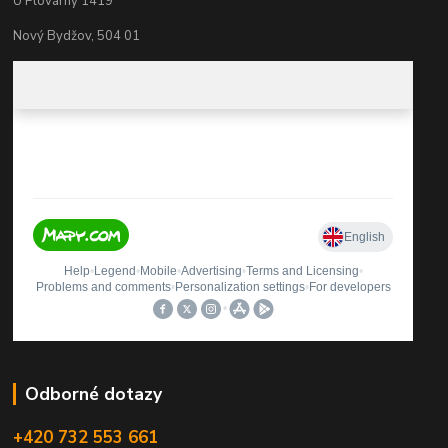
U Plovárny 1419
Nový Bydžov, 504 01
Odborné dotazy
+420 732 553 661