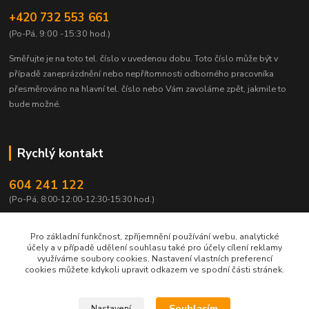
+420 732 553 661
(Po-Pá, 9:00 -15:30 hod.)
Směřujte je na toto tel. číslo v uvedenou dobu.
Toto číslo může být v
případě zaneprázdnění nebo nepřítomnosti odborného pracovníka
přesměrováno na hlavní tel. číslo nebo Vám zavoláme zpět, jakmile to
bude možné.
Rychlý kontakt
604 241 122
(Po-Pá, 8:00-12:00-12:30-15:30 hod.)
info@qtest.cz
Pro základní funkčnost, zpříjemnění používání webu, analytické
účely a v případě udělení souhlasu také pro účely cílení reklamy
využíváme soubory cookies. Nastavení vlastních preferencí
cookies můžete kdykoli upravit odkazem ve spodní části stránek.
Copyright © 2026 Ing. Miloš Hušek - QTEST. Všechna práva vyhrazena.
Souhlasím
Nastavení