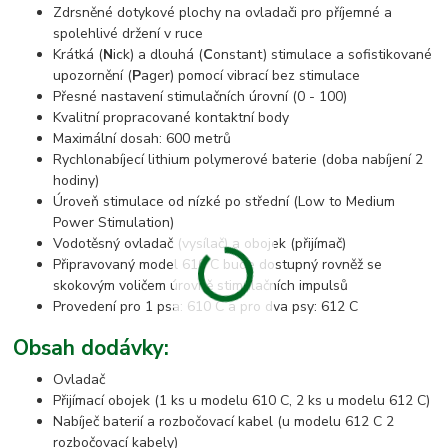
Zdrsněné dotykové plochy na ovladači pro příjemné a
spolehlivé držení v ruce
Krátká (
N
ick) a dlouhá (
C
onstant) stimulace a sofistikované
upozornění (
P
ager) pomocí vibrací bez stimulace
Přesné nastavení stimulačních úrovní (0 - 100)
Kvalitní propracované kontaktní body
Maximální dosah: 600 metrů
Rychlonabíjecí lithium polymerové baterie (doba nabíjení 2
hodiny)
Úroveň stimulace od nízké po střední (Low to Medium
Power Stimulation)
Vodotěsný ovladač (vysílač) a obojek (přijímač)
Připravovaný model 610 C bude dostupný rovněž se
skokovým voličem úrovně stimulačních impulsů
Provedení pro 1 psa: 610 C a pro dva psy: 612 C
Obsah dodávky
:
Ovladač
Přijímací obojek (1 ks u modelu 610 C, 2 ks u modelu 612 C)
Nabíječ baterií a rozbočovací kabel (u modelu 612 C 2
rozbočovací kabely)