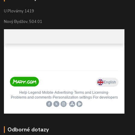
U Plovárny 1419
Nový Bydžov, 504 01
Odborné dotazy