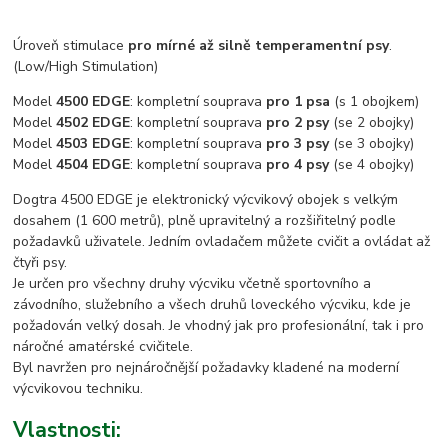
Úroveň stimulace
pro mírné až silně temperamentní psy
.
(Low/High Stimulation)
Model
4500 EDGE
: kompletní souprava
pro 1 psa
(s 1 obojkem)
Model
4502 EDGE
: kompletní souprava
pro 2 psy
(se 2 obojky)
Model
4503 EDGE
: kompletní souprava
pro 3 psy
(se 3 obojky)
Model
4504 EDGE
: kompletní souprava
pro 4 psy
(se 4 obojky)
Dogtra 4500 EDGE je elektronický výcvikový obojek s velkým
dosahem (1 600 metrů), plně upravitelný a rozšiřitelný podle
požadavků uživatele. Jedním ovladačem můžete cvičit a ovládat až
čtyři psy.
Je určen pro všechny druhy výcviku včetně sportovního a
závodního, služebního a všech druhů loveckého výcviku, kde je
požadován velký dosah. Je vhodný jak pro profesionální, tak i pro
náročné amatérské cvičitele.
Byl navržen pro nejnáročnější požadavky kladené na moderní
výcvikovou techniku.
Vlastnosti: