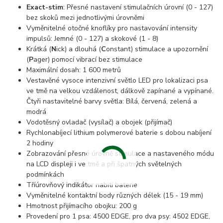
Exact-stim
: Přesné nastavení stimulačních úrovní (0 - 127)
bez skoků mezi jednotlivými úrovněmi
Vyměnitelné otočné knoflíky pro nastavování intensity
impulsů: Jemné (0 - 127) a skokové (1 - 8)
Krátká (
N
ick) a dlouhá (
C
onstant) stimulace a upozornění
(
P
ager) pomocí vibrací bez stimulace
Maximální dosah: 1 600 metrů
Vestavěné vysoce intenzivní světlo LED pro lokalizaci psa
ve tmě na velkou vzdálenost, dálkově zapínané a vypínané.
Čtyři nastavitelné barvy světla: Bílá, červená, zelená a
modrá
Vodotěsný ovladač (vysílač) a obojek (přijímač)
Rychlonabíjecí lithium polymerové baterie s dobou nabíjení
2 hodiny
Zobrazování přesné úrovně stimulace a nastaveného módu
na LCD displeji i ve tmě a při špatných světelných
podmínkách
Tříúrovňový indikátor nabití baterie
Vyměnitelné kontaktní body různých délek (15 - 19 mm)
Hmotnost přijímacího obojku: 200 g
Provedení pro 1 psa: 4500 EDGE, pro dva psy: 4502 EDGE,