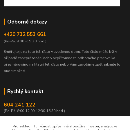
Odborné dotazy
+420 732 553 661
(Po-Pá, 9:00 -15:30 hod.)
Směřujte je na toto tel. číslo v uvedenou dobu.
Toto číslo může být v
případě zaneprázdnění nebo nepřítomnosti odborného pracovníka
přesměrováno na hlavní tel. číslo nebo Vám zavoláme zpět, jakmile to
bude možné.
Rychlý kontakt
604 241 122
(Po-Pá, 8:00-12:00-12:30-15:30 hod.)
info@qtest.cz
Pro základní funkčnost, zpříjemnění používání webu, analytické