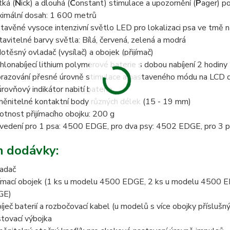
tká (
N
ick) a dlouhá (
C
onstant) stimulace a upozornění (
P
ager) p
imální dosah: 1 600 metrů
tavěné vysoce intenzivní světlo LED pro lokalizaci psa ve tmě n
tavitelné barvy světla: Bílá, červená, zelená a modrá
otěsný ovladač (vysílač) a obojek (přijímač)
hlonabíjecí lithium polymerové baterie s dobou nabíjení 2 hodiny
razování přesné úrovně stimulace a nastaveného módu na LCD di
úrovňový indikátor nabití baterie
ěnitelné kontaktní body různých délek (15 - 19 mm)
tnost přijímacího obojku: 200 g
vedení pro 1 psa: 4500 EDGE, pro dva psy: 4502 EDGE, pro 3
 dodávky:
adač
jímací obojek (1 ks u modelu 4500 EDGE, 2 ks u modelu 4500
GE)
íječ baterií a rozbočovací kabel (u modelů s více obojky přísluš
tovací výbojka