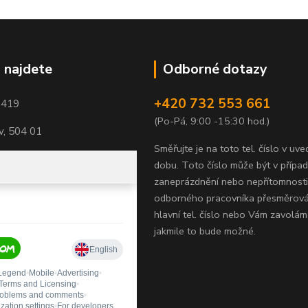
 najdete
Odborné dotazy
+420 732 553 661
1419
(Po-Pá, 9:00 -15:30 hod.)
, 504 01
Směřujte je na toto tel. číslo v uv
dobu.
Toto číslo může být v přípa
zaneprázdnění nebo nepřítomnosti
odborného pracovníka přesměrov
hlavní tel. číslo nebo Vám zavolám
jakmile to bude možné.