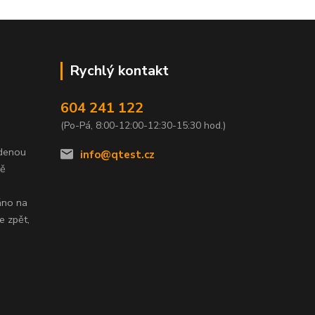
Rychlý kontakt
604 241 122
(Po-Pá, 8:00-12:00-12:30-15:30 hod.)
edenou
info@qtest.cz
dě
áno na
e zpět,