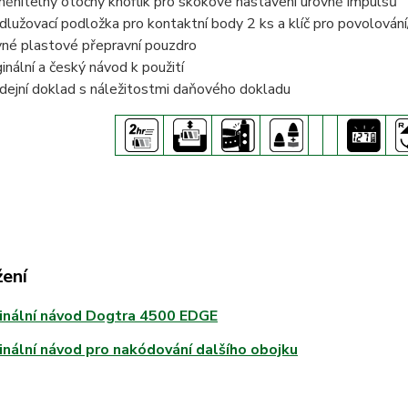
ěnitelný otočný knoflík pro skokové nastavení úrovně impulsů
dlužovací podložka pro kontaktní body 2 ks a klíč pro povolován
né plastové přepravní pouzdro
ginální a český návod k použití
dejní doklad s náležitostmi daňového dokladu
žení
inální návod Dogtra 4500 EDGE
inální návod pro nakódování dalšího obojku