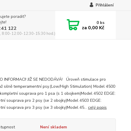
Přihlášení
ujete poradit?
jte!
0
ks
za
0,00 Kč
241 122
, 8:00-12:00-12:30-15:30 hod.)
O INFORMACI! JIŽ SE NEDODÁVÁ! Úroveň stimulace pro
až silně temperamentní psy.(Low/High Stimulation) Model 4500
kompletní souprava pro 1 psa (s 1 obojkem)Model 4502 EDGE:
tní souprava pro 2 psy (se 2 obojky)Model 4503 EDGE:
tní souprava pro 3 psy (se 3 obojky)Model 45...
celý popis
tupnost
Není skladem