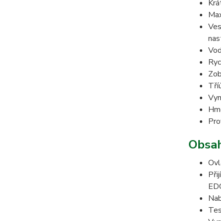
Krá
Max
Ves
nas
Vod
Ryc
Zob
Tří
Vym
Hmo
Pro
Obsah
Ovl
Při
ED
Nab
Tes