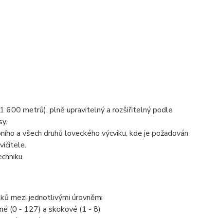
600 metrů), plně upravitelný a rozšiřitelný podle
sy.
bního a všech druhů loveckého výcviku, kde je požadován
ičitele.
chniku.
oků mezi jednotlivými úrovněmi
né (0 - 127) a skokové (1 - 8)