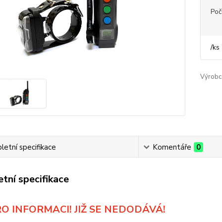
Poč
/
ks
Výrobc
etní specifikace
Komentáře
0
tní specifikace
RO INFORMACI! JIŽ SE NEDODÁVÁ!