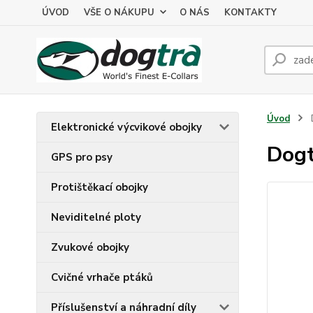
ÚVOD
VŠE O NÁKUPU
O NÁS
KONTAKTY
Úvod
Elektronické výcvikové obojky
Dog
GPS pro psy
Protištěkací obojky
Neviditelné ploty
Zvukové obojky
Cvičné vrhače ptáků
Příslušenství a náhradní díly