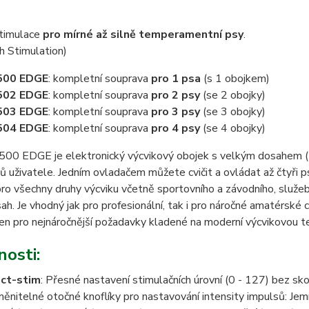
timulace
pro mírné až silně temperamentní psy
.
h Stimulation)
500 EDGE
: kompletní souprava
pro 1 psa
(s 1 obojkem)
502 EDGE
: kompletní souprava
pro 2 psy
(se 2 obojky)
503 EDGE
: kompletní souprava
pro 3 psy
(se 3 obojky)
504 EDGE
: kompletní souprava
pro 4 psy
(se 4 obojky)
00 EDGE je elektronický výcvikový obojek s velkým dosahem (1 
 uživatele. Jedním ovladačem můžete cvičit a ovládat až čtyři p
pro všechny druhy výcviku včetně sportovního a závodního, služe
ah. Je vhodný jak pro profesionální, tak i pro náročné amatérské cv
en pro nejnáročnější požadavky kladené na moderní výcvikovou te
nosti:
ct-stim
: Přesné nastavení stimulačních úrovní (0 - 127) bez sk
ěnitelné otočné knoflíky pro nastavování intensity impulsů: Jem