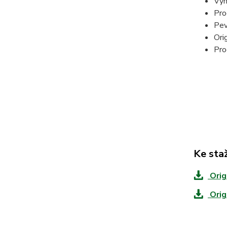
Vym
Pro
Pev
Ori
Pro
Ke sta
Orig
Orig