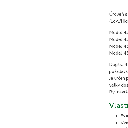
Úroveň s
(Low/Hig
Model
4
Model
4
Model
4
Model
4
Dogtra 45
požadavků
Je určen 
velký dos
Byl navrž
Vlast
Exa
Vym