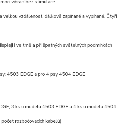
omocí vibrací bez stimulace
a velkou vzdálenost, dálkově zapínané a vypínané. Čtyři
spleji i ve tmě a při špatných světelných podmínkách
 psy: 4503 EDGE a pro 4 psy 4504 EDGE
 EDGE, 3 ks u modelu 4503 EDGE a 4 ks u modelu 4504
ný počet rozbočovacích kabelů)